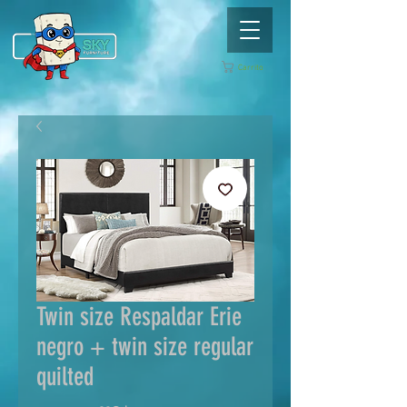
Carrito
Twin size Respaldar Erie
negro + twin size regular
quilted