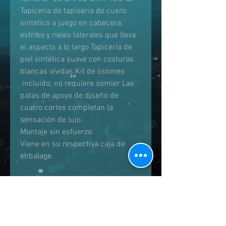
Tapicería de tapiseria de cuero
sintetico a juego en cabecera,
estribo y rieles laterales que lleva
el aspecto a lo largo Tapicería de
piel sintética suave con costuras
blancas vívidas Kit de listones
incluido; no requiere somier Las
patas de apoyo de diseño de
cuatro cortes completan la
sensación de lujo.
Montaje sin esfuerzo.
Viene en su respectiva caja de
enbalage.