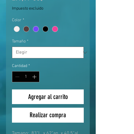
Impuesto excluido
Color
*
Tamaño
*
Cantidad
*
Agregar al carrito
Realizar compra
Tamano: 83"L. x 62"an. x 40,5"al.