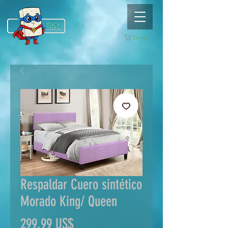
Carrito
Respaldar Cuero sintético
Morado King/ Queen
Precio
299,99 US$