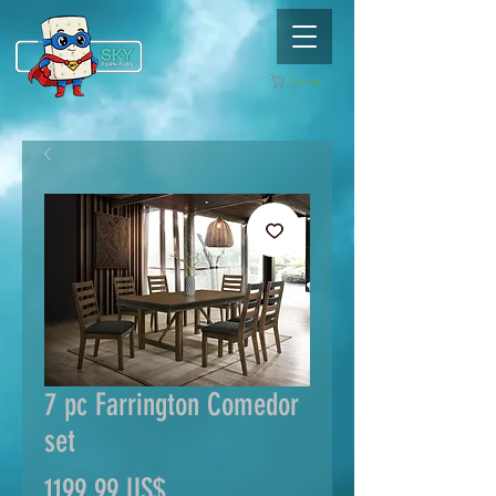
Carrito
7 pc Farrington Comedor
set
Precio
1199,99 US$