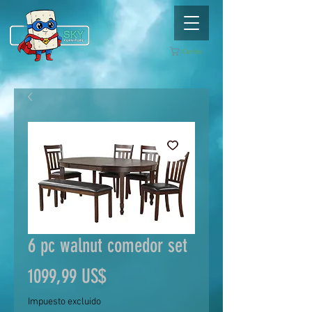
Carrito
6 pc walnut comedor set
Precio
1099,99 US$
Impuesto excluido