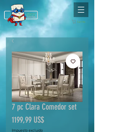
Carrito
7 pc Clara Comedor set
Precio
1199,99 US$
Impuesto excluido